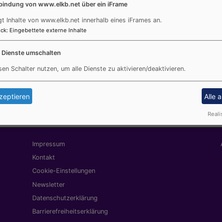
bindung von www.elkb.net über ein iFrame
Dr. Ekkehard Wohlleben
gt Inhalte von www.elkb.net innerhalb eines iFrames an.
mit Schwerpunkt
Leiter der Evangelischen 
ck
:
Eingebettete externe Inhalte
ent Islamisch-Religiöse
Dr. Emmanuel Kileo
e Dienste umschalten
erg
Studienleiter Referat Bildu
sen Schalter nutzen, um alle Dienste zu aktivieren/deaktivieren.
Partnerschaft, Entwicklung
Kirche in Bayern in Neuend
zeptieren
Alle 
Reali
Fußbereichsmenü
Be
Impressum
Kontakt
Cookie-Einstellungen
Newsletter
Datenschutzerklärung
Barrierefreiheitserklärung