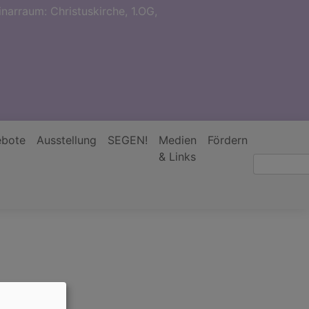
narraum: Christuskirche, 1.OG,
bote
Ausstellung
SEGEN!
Medien
Fördern
& Links
Suche