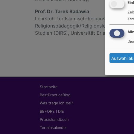
Ein
Prof. Dr. Tarek Badawia
Zei
Lehrstuhl für Islamisch-Religiöse Studien 
Zwe
Religionspädagogik/Religionslehre, Departm
All
Studien (DIRS), Universität Erlangen-Nürnb
Die
Auswahl ak
Hauptnavigation
Startseite
BestPracticeBlog
Was trage ich bei?
BEFORE I DIE
Praxishandbuch
Terminkalender