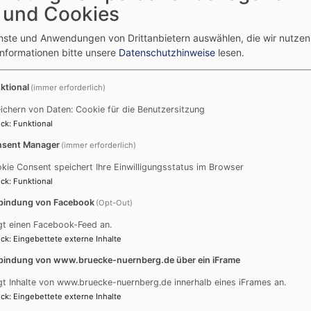
 und Cookies
 der Trägerschaft durch das Dekanat Nürnberg 2008 von ei
enste und Anwendungen von Drittanbietern auswählen, die wir nutze
rsonen an:
Informationen bitte unsere
Datenschutzhinweise
lesen.
ktional
(immer erforderlich)
Prof. Dr. Kathrin Winkler
ürnberg-Mitte und
Lehrstuhl für Religionswis
ichern von Daten: Cookie für die Benutzersitzung
ck
:
Funktional
nberg
Nürnberg
sent Manager
(immer erforderlich)
Jürgen Kaufmann
kie Consent speichert Ihre Einwilligungsstatus im Browser
Abteilung F, derzeit
Pastoralreferent, Referat fü
ck
:
Funktional
Bamberg
bindung von Facebook
(Opt-Out)
Prof. Dr. Heike Waltz
gt einen Facebook-Feed an.
und Islamfragen der Evang.-
Lehrstuhl für Interkulturell
ck
:
Eingebettete externe Inhalte
Religionswissenschaft, Au
bindung von www.bruecke-nuernberg.de über ein iFrame
Bettina Zauhar
gt Inhalte von www.bruecke-nuernberg.de innerhalb eines iFrames an.
r der Mevlevi-Sufi-
Wissenschaftliche Mitarbei
ck
:
Eingebettete externe Inhalte
Nürnberg