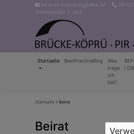
Direkt
bruecke-nuernberg@elkb.de
0911/2
zum
Siemensplatz 2, Nbg
Inhalt
Startseite
BestPracticeBlog
Was
BEF
trage
I DI
Hauptnavigation
ich
bei?
Startseite
Beirat
Beirat
Verwe