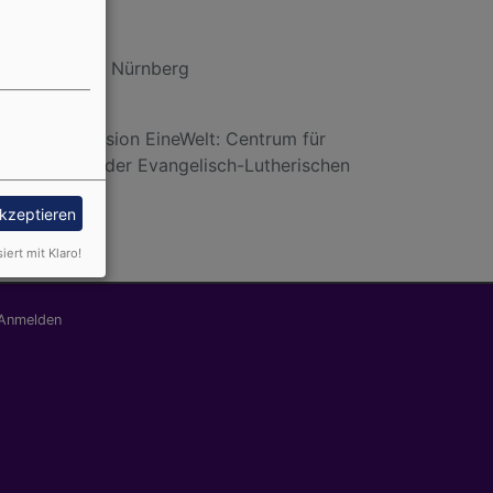
Stadtakademie Nürnberg
ng Global, Mission EineWelt: Centrum für
 und Mission der Evangelisch-Lutherischen
ettelsau
akzeptieren
siert mit Klaro!
nutzermenü
Anmelden