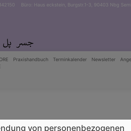
142150
Büro: Haus eckstein, Burgstr.1-3, 90403 Nbg Semi
ORE
Praxishandbuch
Terminkalender
Newsletter
Ange
E
ndung von personenbezogenen