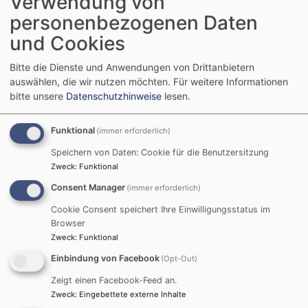
Verwendung von
personenbezogenen Daten
Startseite
Interaktive Ausstellung
und Cookies
Bitte die Dienste und Anwendungen von Drittanbietern
Interaktive
auswählen, die wir nutzen möchten.
Für weitere Informationen
bitte unsere
Datenschutzhinweise
lesen.
Ausstellung
Funktional
(immer erforderlich)
Speichern von Daten: Cookie für die Benutzersitzung
"Gesichter der Religionen in Nürnberg"
Zweck
:
Funktional
Consent Manager
(immer erforderlich)
12 junge Nürnbergerinnen und Nürnberger aus 12
Cookie Consent speichert Ihre Einwilligungsstatus im
verschiedenen Religionen stellen sich vor. Sie nehmen
Browser
uns mit an ihren Lieblingsort in Nürnberg und zeigen,
Zweck
:
Funktional
wo sie beten. Sie teilen mit uns ihren Lieblingssatz und
Einbindung von Facebook
(Opt-Out)
ihr ganz persönliches Symbol für ihren Glauben. Sie
Zeigt einen Facebook-Feed an.
alle gehören zu Nürnberg, der Stadt des Friedens und
Zweck
:
Eingebettete externe Inhalte
der Menschenrechte „wie du und ich“.