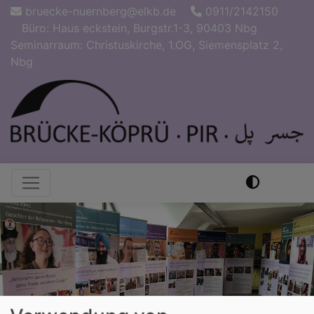
Direkt
bruecke-nuernberg@elkb.de
0911/2142150
zum
Büro: Haus eckstein, Burgstr.1-3, 90403 Nbg
Inhalt
Seminarraum: Christuskirche, 1.OG, Siemensplatz 2,
Nbg
Hauptnavigation