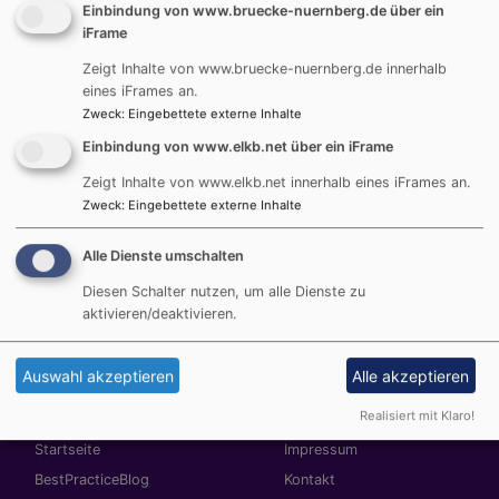
Einbindung von www.bruecke-nuernberg.de über ein
Das Begegnungszentrum BRÜCKE begleitet die
iFrame
Ausstellung mit Hintergrundinfos und pädagogischem
Zeigt Inhalte von www.bruecke-nuernberg.de innerhalb
Material zum interreligiösen Lernen. Die Ausstellung
eines iFrames an.
auf 15 Roll-Ups kann im Rahmen von Studientagen in
Zweck
:
Eingebettete externe Inhalte
der BRÜCKE besucht und auf Nachfrage auch an
Einbindung von www.elkb.net über ein iFrame
anderen Orten aufgebaut werden.
HIER
finden Sie weitere Infos zur Ausstellung,
Zeigt Inhalte von www.elkb.net innerhalb eines iFrames an.
Zweck
:
Eingebettete externe Inhalte
Begleitmaterialien, einen Kurzfilm und Hintergrundinfos
zu den Religionen.
Alle Dienste umschalten
Diesen Schalter nutzen, um alle Dienste zu
aktivieren/deaktivieren.
Auswahl akzeptieren
Alle akzeptieren
Realisiert mit Klaro!
Hauptnavigation
Fußbereichsmenü
Startseite
Impressum
BestPracticeBlog
Kontakt